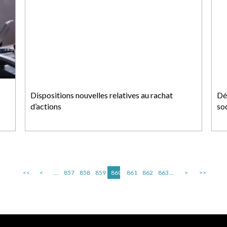
Dispositions nouvelles relatives au rachat
Dép
d’actions
so
<<
<
...
857
858
859
860
861
862
863
...
>
>>