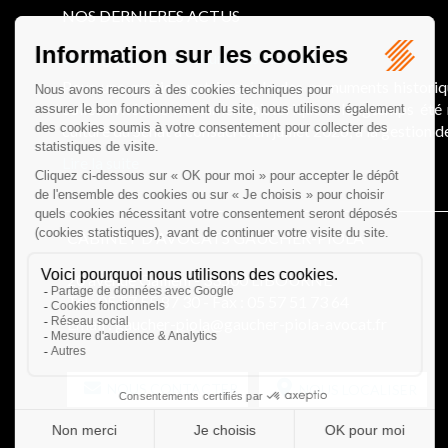
NOS DERNIERES ACTUS
Le joug léger des monuments historiques
Pour une gestion patrimoniale des monuments histori
collectivités Le monument historique a longtemps ét
culture du Sénat a consacré, en juillet 2026, à la gestion 
Lire la suite
CABINET D'AVOCATS GAUCHER-PIOLA
20 avenue Galliéni - 33500 LIBOURNE
Tél :
05 57 55 87 30
- Fax : 05 57 51 73 64
Email :
gaucher-piola@gaucher-piola-avocat.fr
NOUS CONTACTER
NOUS LOCALISER