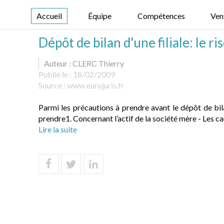
Accueil
Équipe
Compétences
Ven
Dépôt de bilan d'une filiale: le r
Auteur : CLERC Thierry
Publié le :
18/02/2009
Source :
www.eurojuris.fr
Parmi les précautions à prendre avant le dépôt de bil
prendre1. Concernant l’actif de la société mère - Les cau
Lire la suite