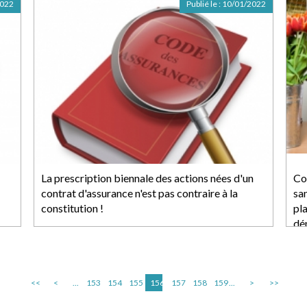
2022
Publié le :
10/01/2022
La prescription biennale des actions nées d'un
Co
contrat d'assurance n'est pas contraire à la
sa
constitution !
pla
dé
<<
<
...
153
154
155
156
157
158
159
...
>
>>