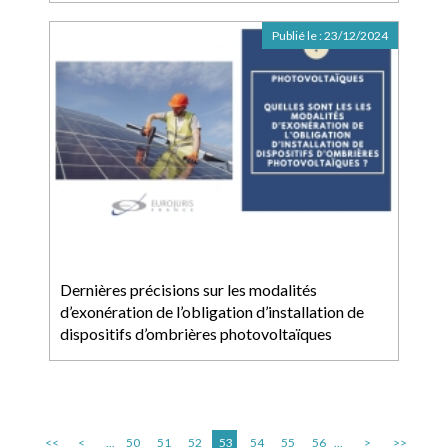
Publié le :
23/12/2024
Dernières précisions sur les modalités
d’exonération de l’obligation d’installation de
dispositifs d’ombrières photovoltaïques
<<
<
...
50
51
52
53
54
55
56
...
>
>>