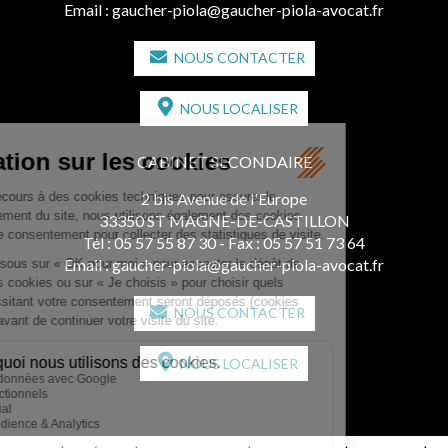
Email :
gaucher-piola@gaucher-piola-avocat.fr
NOUS CONTACTER
NOUS LOCALISER
CABINET SECONDAIRE
2 bis Avenue de l'Europe
33350 ST MAGNE-DE-CASTILLON
Tél :
05 57 55 87 30
- Fax : 05 57 51 73 64
Email :
gaucher-piola@gaucher-piola-avocat.fr
NOUS CONTACTER
NOUS LOCALISER