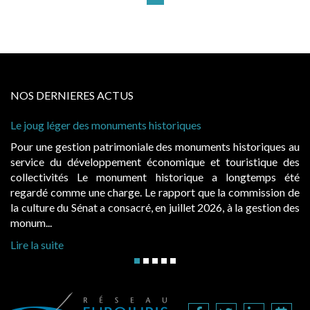
NOS DERNIERES ACTUS
ug léger des monuments historiques
Cabines de
à conditio
une gestion patrimoniale des monuments historiques au
Evocatric
ce du développement économique et touristique des
également
ectivités Le monument historique a longtemps été
public, 
dé comme une charge. Le rapport que la commission de
d’occupat
ture du Sénat a consacré, en juillet 2026, à la gestion des
hausses, le
...
Lire la sui
a suite