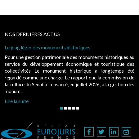
NOS DERNIERES ACTUS
s monuments historiques
Cabines de plage : le
à condition de les ass
 patrimoniale des monuments historiques au
Evocatrices des bai
loppement économique et touristique des
également un beau su
Le monument historique a longtemps été
public, elles donn
ne charge. Le rapport que la commission de
d’occupation. Saisies
t a consacré, en juillet 2026, à la gestion des
hausses, les juridictio
Lire la suite