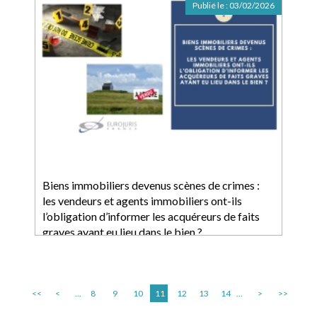
Publié le :
03/02/2026
Biens immobiliers devenus scènes de crimes :
les vendeurs et agents immobiliers ont-ils
l’obligation d’informer les acquéreurs de faits
graves ayant eu lieu dans le bien ?
<<
<
...
8
9
10
11
12
13
14
...
>
>>