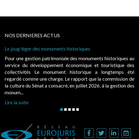
NOS DERNIERES ACTUS
nts historiques
Cabines de plage : le juge ad
à condition de les asseoir sur 
niale des monuments historiques au
Evocatrices des bains de m
nt économique et touristique des
également un beau sujet doma
ment historique a longtemps été
public, elles donnent lieu
e. Le rapport que la commission de
d’occupation. Saisies par des
cré, en juillet 2026, à la gestion des
hausses, les juridictions adminis
Lire la suite