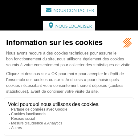
NOUS CONTACTER
NOUS LOCALISER
CABINET SECONDAIRE
2 bis Avenue de l'Europe
33350 ST MAGNE-DE-CASTILLON
Tél :
05 57 55 87 30
- Fax : 05 57 51 73 64
Email :
gaucher-piola@gaucher-piola-avocat.fr
NOUS CONTACTER
NOUS LOCALISER
Accueil
Équipe
Compétences
Rédactions
Contact