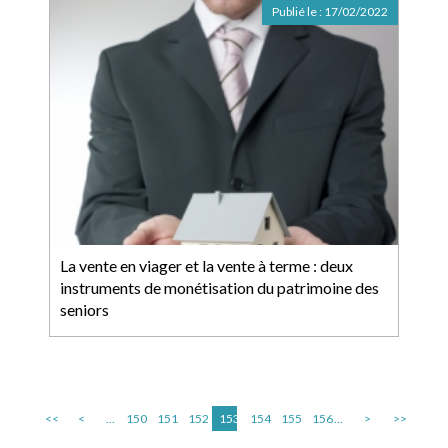
Publié le :
17/02/2022
La vente en viager et la vente à terme : deux
instruments de monétisation du patrimoine des
seniors
<<
<
...
150
151
152
153
154
155
156
...
>
>>