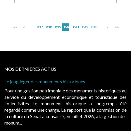
<<
<
...
837
838
839
840
841
842
843
...
>
>>
NOS DERNIERES ACTUS
Le joug léger des monuments historiques
Pour une gestion patrimoniale des monuments historiques au
service du développement économique et touristique des
collectivités Le monument historique a longtemps été
regardé comme une charge. Le rapport que la commission de
la culture du Sénat a consacré, en juillet 2026, à la gestion des
monum...