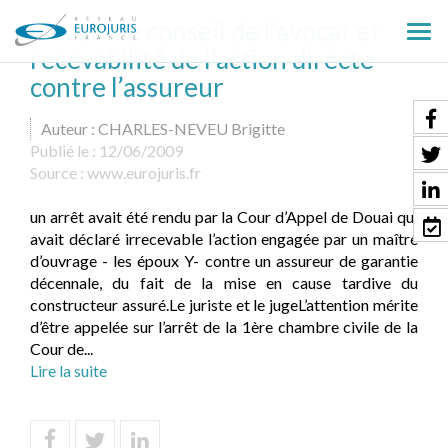
Devoir de conseil de l'avocat et
Ouv
recevabilité de l’action directe
le
contre l’assureur
men
Auteur : CHARLES-NEVEU Brigitte
Publié le :
12/06/2009
Source :
www.eurojuris.fr
un arrêt avait été rendu par la Cour d’Appel de Douai qui
avait déclaré irrecevable l’action engagée par un maître
d’ouvrage - les époux Y- contre un assureur de garantie
décennale, du fait de la mise en cause tardive du
constructeur assuré.Le juriste et le jugeL’attention mérite
d’être appelée sur l’arrêt de la 1ère chambre civile de la
Cour de...
Lire la suite