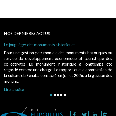
NOS DERNIERES ACTUS
Cabines de plage : le juge admet des redevances rev
à condition de les asseoir sur les « avantages procur
historiques au
Evocatrices des bains de mer, les cabanes de p
uristique des
également un beau sujet domanial. Installées sur 
ongtemps été
public, elles donnent lieu au paiement d’une 
 commission de
d’occupation. Saisies par des occupants contestant
 la gestion des
hausses, les juridictions administratives ont clarifié le
Lire la suite