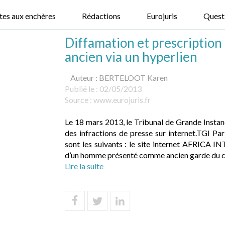
tes aux enchères
Rédactions
Eurojuris
Quest
Diffamation et prescription 
ancien via un hyperlien
Auteur : BERTELOOT Karen
Publié le :
02/05/2013
Source :
www.eurojuris.fr
Le 18 mars 2013, le Tribunal de Grande Instance
des infractions de presse sur internet.TGI Pa
sont les suivants : le site internet AFRICA I
d’un homme présenté comme ancien garde du co
Lire la suite