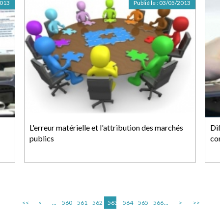
2013
Publié le :
03/05/2013
L'erreur matérielle et l'attribution des marchés
Dif
publics
co
<<
<
...
560
561
562
563
564
565
566
...
>
>>