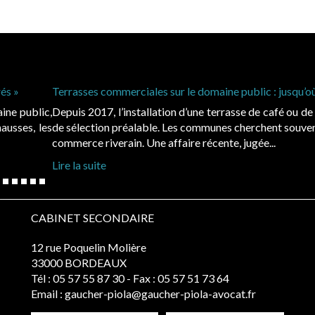
peut-on se passer de mise en concurrence ?
restaurant sur le domaine public relève, en principe, d’une procédur
s’en affranchir en invoquant l’existence d’un opérateur unique — l
CABINET SECONDAIRE
12 rue Poquelin Molière
33000 BORDEAUX
Tél :
05 57 55 87 30
- Fax : 05 57 51 73 64
Email :
gaucher-piola@gaucher-piola-avocat.fr