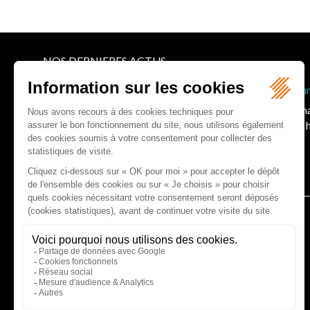
NOS DERNIERES ACTUS
Terrasses commerciales sur le domaine public : jusqu’où 
Depuis 2017, l’installation d’une terrasse de café ou de 
de sélection préalable. Les communes cherchent souvent à 
commerce riverain. Une affaire récente, jugée...
Lire la suite
CABINET D'AVOCATS GAUCHER-PIOLA
20 avenue Galliéni - 33500 LIBOURNE
Tél :
05 57 55 87 30
- Fax : 05 57 51 73 64
Email :
gaucher-piola@gaucher-piola-avocat.fr