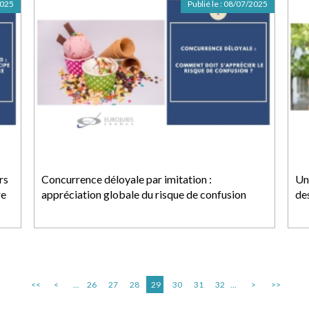
2025
Publié le :
08/07/2025
rs
Concurrence déloyale par imitation :
Un
re
appréciation globale du risque de confusion
des
<<
<
...
26
27
28
29
30
31
32
...
>
>>