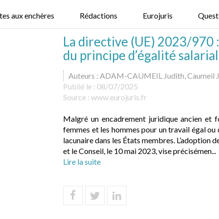
tes aux enchères
Rédactions
Eurojuris
Quest
La directive (UE) 2023/970 : 
du principe d’égalité salar
Auteurs : ADAM-CAUMEIL Judith, Caumeil J
Publié le :
08/07/2025
Source :
www.eurojuris.fr
Malgré un encadrement juridique ancien et fo
femmes et les hommes pour un travail égal ou d
lacunaire dans les États membres. L’adoption d
et le Conseil, le 10 mai 2023, vise précisémen...
Lire la suite