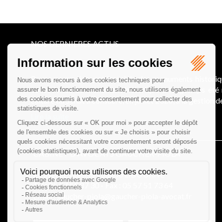
NOS DERNIERES ACTUS
Le joug léger des monuments historiques
Pour une gestion patrimoniale des monuments histori
collectivités Le monument historique a longtemps ét
culture du Sénat a consacré, en juillet 2026, à la gestion 
Lire la suite
CABINET D'AVOCATS GAUCHER-PIOLA
20 avenue Galliéni - 33500 LIBOURNE
Tél :
05 57 55 87 30
- Fax : 05 57 51 73 64
Email :
gaucher-piola@gaucher-piola-avocat.fr