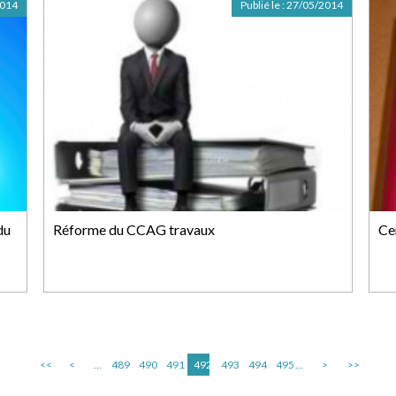
2014
Publié le :
27/05/2014
du
Réforme du CCAG travaux
Ce
<<
<
...
489
490
491
492
493
494
495
...
>
>>