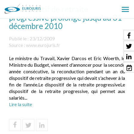
Le dispositif de retraite
Ouv
progressive prolongé jusqu'au 31
le
décembre 2010
men
Publié le :
23/12/2009
Source :
www.eurojuris.fr
Le ministre du Travail, Xavier Darcos et Eric Woerth, le
Ministre du Budget, viennent d'annoncer pour la seconde
année consécutive, la reconduction pendant un an du
dispositif de retraite progressive qui devait s'achever à la
fin de l'année.Le dispositif de la retraite progressiveLe
dispositif de la retraite progressive, qui permet aux
salariés...
Lire la suite