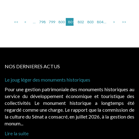
<<
<
...
798
799
800
801
802
803
804
...
>
>>
NOS DERNIERES ACTUS
Le joug léger des monuments historiques
Pour une gestion patrimoniale des monuments historiques au
service du développement économique et touristique des
collectivités Le monument historique a longtemps été
regardé comme une charge. Le rapport que la commission de
la culture du Sénat a consacré, en juillet 2026, à la gestion des
monum...
Lire la suite