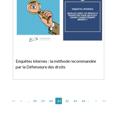
Enquêtes internes : la méthode recommandée
par la Défenseure des droits
<<
<
...
38
39
40
41
42
43
44
...
>
>>