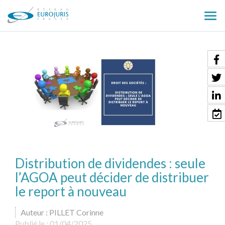
Ouv
le
men
Distribution de dividendes : seule
l’AGOA peut décider de distribuer
le report à nouveau
Auteur : PILLET Corinne
Publié le :
01/04/2025