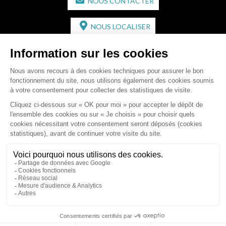
NOUS CONTACTER
NOUS LOCALISER
CABINET SECONDAIRE
2 bis Avenue de l'Europe
33350 ST MAGNE-DE-CASTILLON
Tél :
05 57 55 87 30
- Fax : 05 57 51 73 64
Email :
gaucher-piola@gaucher-piola-avocat.fr
NOUS CONTACTER
NOUS LOCALISER
Accueil
Équipe
Compétences
Rédactions
Contact
RDV en ligne
Honoraires
Plan du site
Mentions légales
Articles