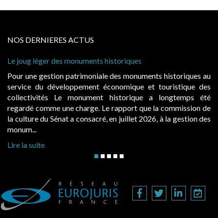
NOS DERNIERES ACTUS
joug léger des monuments historiques
Cabines 
à condit
r une gestion patrimoniale des monuments historiques au
Evocatr
vice du développement économique et touristique des
égalemen
lectivités Le monument historique a longtemps été
public,
ardé comme une charge. Le rapport que la commission de
d’occupa
ulture du Sénat a consacré, en juillet 2026, à la gestion des
hausses, 
um...
Lire la s
 la suite