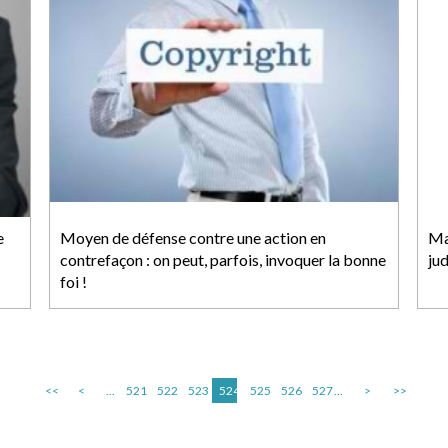
e
Moyen de défense contre une action en
Ma
contrefaçon : on peut, parfois, invoquer la bonne
jud
foi !
<<
<
...
521
522
523
524
525
526
527
...
>
>>