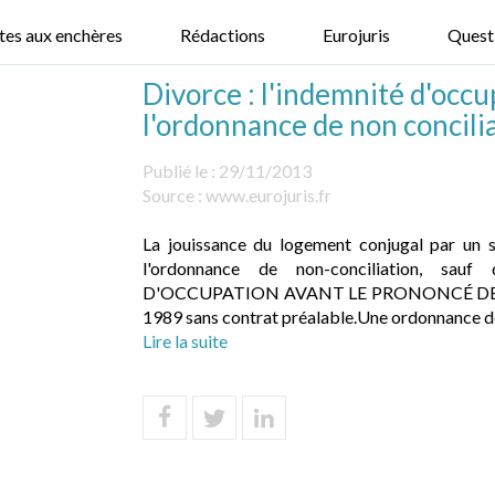
tes aux enchères
Rédactions
Eurojuris
Quest
Divorce : l'indemnité d'occu
l'ordonnance de non concili
Publié le :
29/11/2013
Source :
www.eurojuris.fr
La jouissance du logement conjugal par un s
l'ordonnance de non-conciliation, sau
D'OCCUPATION AVANT LE PRONONCÉ DE L'O
1989 sans contrat préalable.Une ordonnance de 
Lire la suite