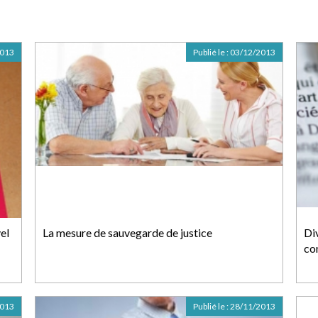
2013
Publié le :
03/12/2013
el
La mesure de sauvegarde de justice
Div
co
2013
Publié le :
28/11/2013