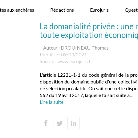
tes aux enchères
Rédactions
Eurojuris
Quest
La domanialité privée : une
toute exploitation économiq
Auteur : DROUINEAU Thomas
Publié le :
09/03/2021
Source :
www.eurojuris.fr
L'article L2221-1-1 du code général de la pr
disposition du domaine public d'une collectiv
de sélection préalable. On sait que cette disp
562 du 19 avril 2017, laquelle faisait suite à...
Lire la suite