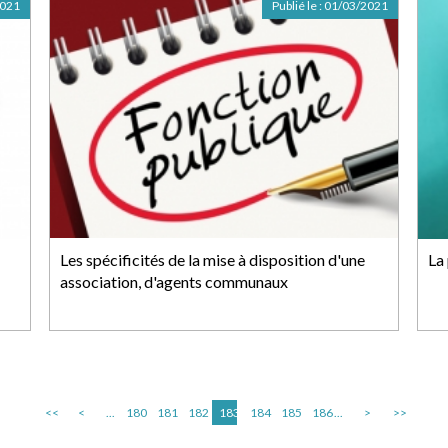
2021
Publié le :
01/03/2021
Les spécificités de la mise à disposition d'une
La
association, d'agents communaux
<<
<
...
180
181
182
183
184
185
186
...
>
>>