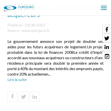
Doublement des aides aux futurs
Ouv
acquéreurs
le
men
Publié le :
29/08/2007
Source :
www.eurojuris.fr
Le gouvernement annonce son projet de doubler ses
aides pour les futurs acquéreurs de logement.Un projet
probable dans la loi de finances 2008Le crédit d'impôt
accordé aux nouveaux acquéreurs ou constructeurs d'une
résidence principale sera doublé la première année et
porté à 40% du montant des intérêts des emprunts payés,
contre 20% actuellemen...
Lire la suite