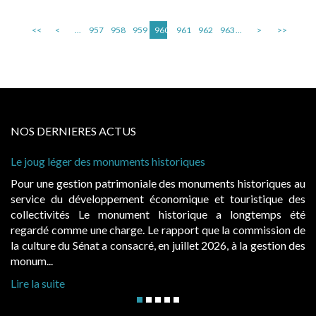
<<
<
...
957
958
959
960
961
962
963
...
>
>>
NOS DERNIERES ACTUS
Le joug léger des monuments historiques
Pour une gestion patrimoniale des monuments historiques au
service du développement économique et touristique des
collectivités Le monument historique a longtemps été
regardé comme une charge. Le rapport que la commission de
la culture du Sénat a consacré, en juillet 2026, à la gestion des
monum...
Lire la suite