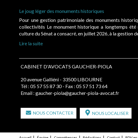
Le joug léger des monuments historiques
Pour une gestion patrimoniale des monuments histori
collectivités Le monument historique a longtemps ét
culture du Sénat a consacré, en juillet 2026, à la gestion 
Lire la suite
CABINET D'AVOCATS GAUCHER-PIOLA
20 avenue Galliéni - 33500 LIBOURNE
Tél :
05 57 55 87 30
- Fax : 05 57 51 73 64
Email :
gaucher-piola@gaucher-piola-avocat.fr
NOUS CONTACTER
NOUS LOCALISER
Accueil
Équipe
Compétences
Rédactions
Contact
RDV en 