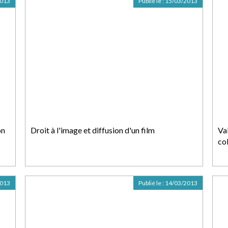
2013
Publié le :
15/03/2013
on
Droit à l'image et diffusion d'un film
Va
co
2013
Publié le :
14/03/2013