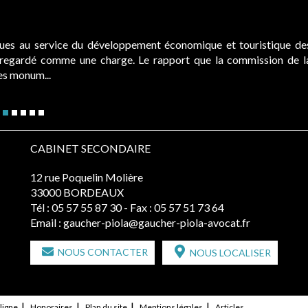
ques au service du développement économique et touristique de
é regardé comme une charge. Le rapport que la commission de l
des monum...
CABINET SECONDAIRE
12 rue Poquelin Molière
33000 BORDEAUX
Tél :
05 57 55 87 30
- Fax : 05 57 51 73 64
Email :
gaucher-piola@gaucher-piola-avocat.fr
NOUS CONTACTER
NOUS LOCALISER
ligne
Honoraires
Plan du site
Mentions légales
Articles