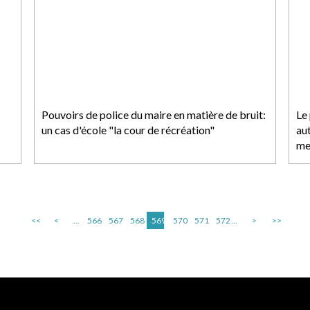
Pouvoirs de police du maire en matière de bruit:
Le
un cas d'école "la cour de récréation"
au
me
<<
<
...
566
567
568
569
570
571
572
...
>
>>