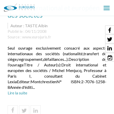
Droit international et européen
Ouv
des sociétés
le
men
Auteur : TASTE Albin
Publié le :
04/11/2008
Source :
www.eurojuris.fr
Seul ouvrage exclusivement consacré aux aspects
internationaux des sociétés (nationalité,transfert de
siège,regroupement,défaillances...).Description de
l'ouvrageTitre / Auteur(s):Droit international et
européen des sociétés / Michel Menjucq, Professeur à
Paris I, consultant du Cabinet
LexiaEditeur:MontchrestienN° ISBN:2-7076-1258-
8Année d'éditi...
Lire la suite