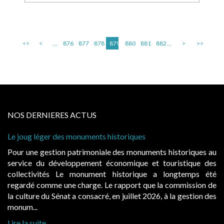
<<
<
...
876
877
878
879
880
881
882
...
>
>>
NOS DERNIERES ACTUS
Le joug léger des monuments historiques
Pour une gestion patrimoniale des monuments historiques au
service du développement économique et touristique des
collectivités Le monument historique a longtemps été
regardé comme une charge. Le rapport que la commission de
la culture du Sénat a consacré, en juillet 2026, à la gestion des
monum...
Lire la suite