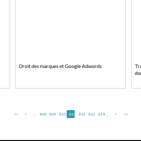
Droit des marques et Google Adwords
Tra
do
<<
<
...
808
809
810
811
812
813
814
...
>
>>