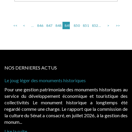
<<
<
...
846
847
848
849
850
851
852
...
>
>>
NOS DERNIERES ACTUS
Le joug léger des monuments historiques
Pour une gestion patrimoniale des monuments historiques au
service du développement économique et touristique des
collectivités Le monument historique a longtemps été
regardé comme une charge. Le rapport que la commission de
la culture du Sénat a consacré, en juillet 2026, à la gestion des
monum...
Lire la suite