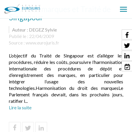
Droit des marques et Traité de
Ouv
Singapour
le
men
Auteur : DEGEZ Sylvie
Publié le :
22/04/2009
Source :
www.eurojuris.fr
L’objectif du Traité de Singapour est d’alléger les
procédures, réduire les coûts, poursuivre l’harmonisation
internationale des procédures de dépôt et
d’enregistrement des marques, en particulier pour
intégrer l’usage des nouvelles
technologies.Harmonisation du droit des marquesLe
Parlement français devrait, dans les prochains jours,
ratifier l...
Lire la suite