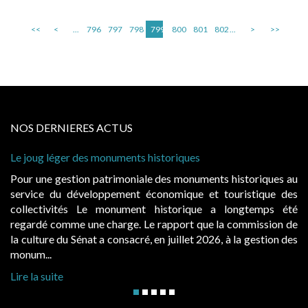
<<
<
...
796
797
798
799
800
801
802
...
>
>>
NOS DERNIERES ACTUS
Le joug léger des monuments historiques
Pour une gestion patrimoniale des monuments historiques au
service du développement économique et touristique des
collectivités Le monument historique a longtemps été
regardé comme une charge. Le rapport que la commission de
la culture du Sénat a consacré, en juillet 2026, à la gestion des
monum...
Lire la suite