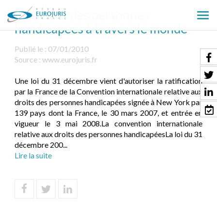
Les droits des personnes
Ouv
handicapées à travers le monde
le
men
Publié le :
07/01/2010
Source :
www.eurojuris.fr
Une loi du 31 décembre vient d'autoriser la ratification
par la France de la Convention internationale relative aux
droits des personnes handicapées signée à New York par
139 pays dont la France, le 30 mars 2007, et entrée en
vigueur le 3 mai 2008.La convention internationale
relative aux droits des personnes handicapéesLa loi du 31
décembre 200...
Lire la suite