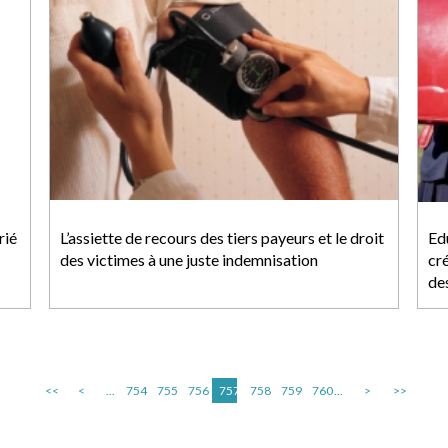
rié
L’assiette de recours des tiers payeurs et le droit
Ed
des victimes à une juste indemnisation
cr
de
<<
<
...
754
755
756
757
758
759
760
...
>
>>