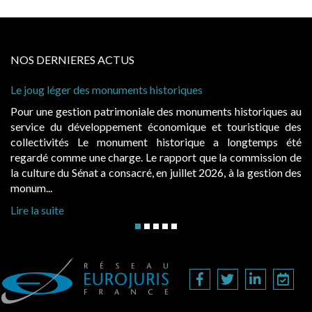
NOS DERNIERES ACTUS
 historiques
Cabines de plage : le juge admet
à condition de les asseoir sur les
ale des monuments historiques au
Evocatrices des bains de mer,
économique et touristique des
également un beau sujet domania
t historique a longtemps été
public, elles donnent lieu a
Le rapport que la commission de
d’occupation. Saisies par des oc
, en juillet 2026, à la gestion des
hausses, les juridictions administra
Lire la suite