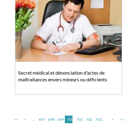
Secret médical et dénonciation d'actes de
maltraitances envers mineurs ou déficients
<<
<
...
697
698
699
700
701
702
703
...
>
>>