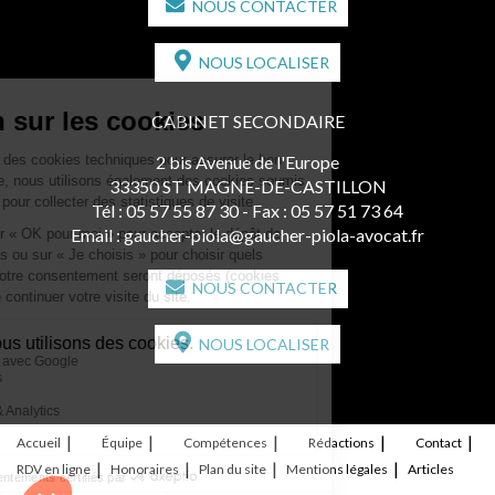
NOUS CONTACTER
NOUS LOCALISER
CABINET SECONDAIRE
2 bis Avenue de l'Europe
33350 ST MAGNE-DE-CASTILLON
Tél :
05 57 55 87 30
- Fax : 05 57 51 73 64
Email :
gaucher-piola@gaucher-piola-avocat.fr
NOUS CONTACTER
NOUS LOCALISER
Accueil
Équipe
Compétences
Rédactions
Contact
RDV en ligne
Honoraires
Plan du site
Mentions légales
Articles