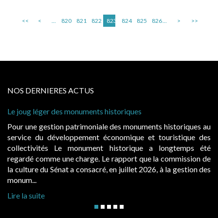
<<
<
...
820
821
822
823
824
825
826
...
>
>>
NOS DERNIERES ACTUS
Le joug léger des monuments historiques
Pour une gestion patrimoniale des monuments historiques au
service du développement économique et touristique des
collectivités Le monument historique a longtemps été
regardé comme une charge. Le rapport que la commission de
la culture du Sénat a consacré, en juillet 2026, à la gestion des
monum...
Lire la suite