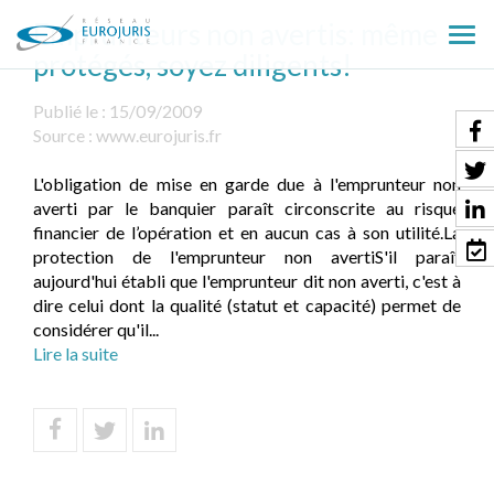
Emprunteurs non avertis: même
Ouv
protégés, soyez diligents!
le
men
Publié le :
15/09/2009
Source :
www.eurojuris.fr
L'obligation de mise en garde due à l'emprunteur non
averti par le banquier paraît circonscrite au risque
financier de l’opération et en aucun cas à son utilité.La
protection de l'emprunteur non avertiS'il paraît
aujourd'hui établi que l'emprunteur dit non averti, c'est à
dire celui dont la qualité (statut et capacité) permet de
considérer qu'il...
Lire la suite