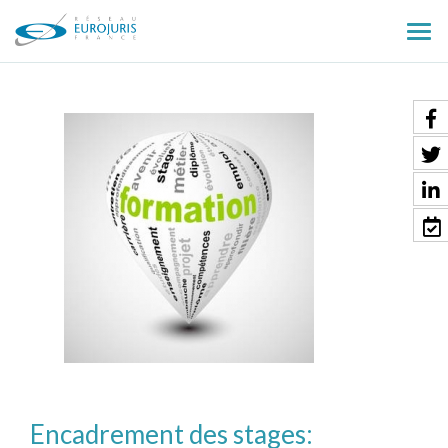
Ouv
le
men
Encadrement des stages: