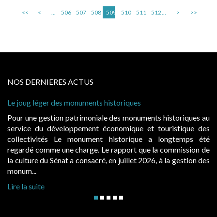
<<
<
...
506
507
508
509
510
511
512
...
>
>>
NOS DERNIERES ACTUS
riques
Cabines de plage : le juge admet des r
à condition de les asseoir sur les « ava
s monuments historiques au
Evocatrices des bains de mer, les 
mique et touristique des
également un beau sujet domanial. Ins
torique a longtemps été
public, elles donnent lieu au paie
pport que la commission de
d’occupation. Saisies par des occupan
uillet 2026, à la gestion des
hausses, les juridictions administratives 
Lire la suite