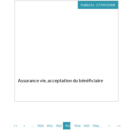
Publié le :
27/05/2008
Assurance vie, acceptation du bénéficiaire
<<
<
...
900
901
902
903
904
905
906
...
>
>>