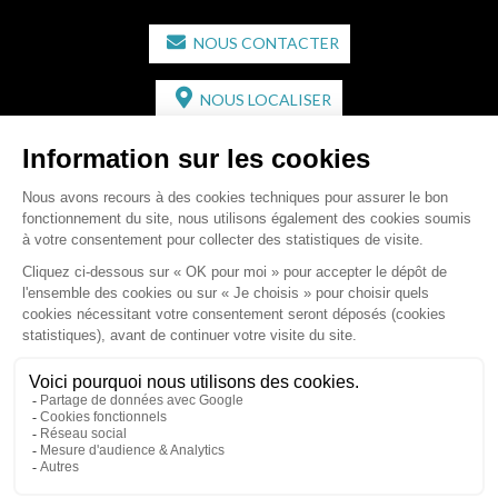
NOUS CONTACTER
NOUS LOCALISER
CABINET SECONDAIRE
2 bis Avenue de l'Europe
33350 ST MAGNE-DE-CASTILLON
Tél :
05 57 55 87 30
- Fax : 05 57 51 73 64
Email :
gaucher-piola@gaucher-piola-avocat.fr
NOUS CONTACTER
NOUS LOCALISER
Accueil
Équipe
Compétences
Rédactions
Contact