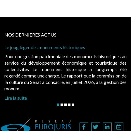
NOS DERNIERES ACTUS
éger des monuments historiques
Cabines de pla
à condition de
gestion patrimoniale des monuments historiques au
Evocatrices 
du développement économique et touristique des
également un 
vités Le monument historique a longtemps été
public, elle
omme une charge. Le rapport que la commission de
d’occupation.
 du Sénat a consacré, en juillet 2026, à la gestion des
hausses, les ju
Lire la suite
te