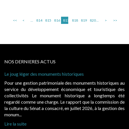
<<
<
...
814
815
816
817
818
819
820
...
>
>>
NOS DERNIERES ACTUS
Le joug léger des monuments historiques
Pour une gestion patrimoniale des monuments historiques au
service du développement économique et touristique des
collectivités Le monument historique a longtemps été
regardé comme une charge. Le rapport que la commission de
la culture du Sénat a consacré, en juillet 2026, à la gestion des
monum...
Lire la suite