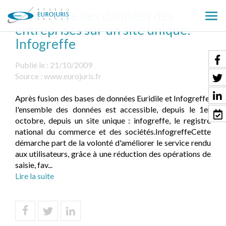
L'ensemble des données des
Ouv
entreprises sur un site unique:
le
Infogreffe
men
Publié le :
21/10/2009
Source :
www.eurojuris.fr
Après fusion des bases de données Euridile et Infogreffe,
l'ensemble des données est accessible, depuis le 1er
octobre, depuis un site unique : infogreffe, le registre
national du commerce et des sociétés.InfogreffeCette
démarche part de la volonté d'améliorer le service rendu
aux utilisateurs, grâce à une réduction des opérations de
saisie, fav...
Lire la suite