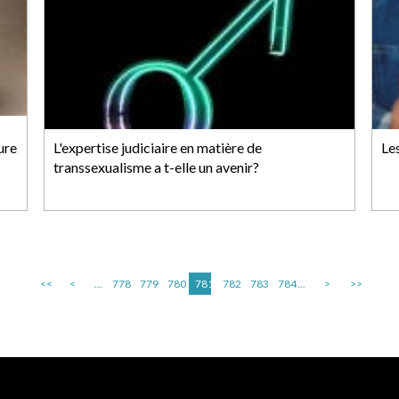
ure
L'expertise judiciaire en matière de
Les
transsexualisme a t-elle un avenir?
<<
<
...
778
779
780
781
782
783
784
...
>
>>