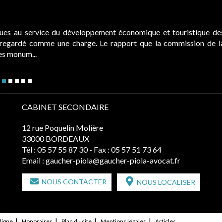
ques au service du développement économique et touristique de
é regardé comme une charge. Le rapport que la commission de l
des monum...
CABINET SECONDAIRE
12 rue Poquelin Molière
33000 BORDEAUX
Tél :
05 57 55 87 30
- Fax : 05 57 51 73 64
Email :
gaucher-piola@gaucher-piola-avocat.fr
NOUS CONTACTER
NOUS LOCALISER
ligne
Honoraires
Plan du site
Mentions légales
Articles