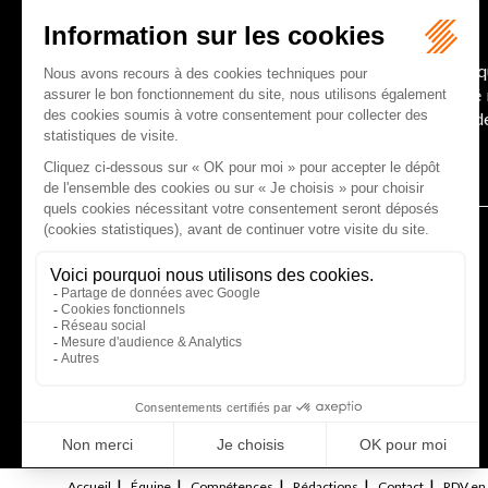
Le joug léger des monuments historiques
Pour une gestion patrimoniale des monuments histori
collectivités Le monument historique a longtemps ét
culture du Sénat a consacré, en juillet 2026, à la gestion 
Lire la suite
CABINET D'AVOCATS GAUCHER-PIOLA
20 avenue Galliéni - 33500 LIBOURNE
Tél :
05 57 55 87 30
- Fax : 05 57 51 73 64
Email :
gaucher-piola@gaucher-piola-avocat.fr
NOUS CONTACTER
NOUS LOCALISER
Accueil
Équipe
Compétences
Rédactions
Contact
RDV en 