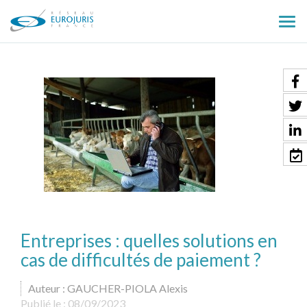
Ouv
le
men
Entreprises : quelles solutions en
cas de difficultés de paiement ?
Auteur : GAUCHER-PIOLA Alexis
Publié le :
08/09/2023