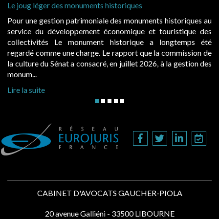
Cabines de plage : le juge admet des redevances revalorisée
à condition de les asseoir sur les « avantages procurés »
ues au
Evocatrices des bains de mer, les cabanes de plage so
e des
également un beau sujet domanial. Installées sur le domai
s été
public, elles donnent lieu au paiement d’une redevan
ion de
d’occupation. Saisies par des occupants contestant de fort
on des
hausses, les juridictions administratives ont clarifié les règ...
Lire la suite
CABINET D'AVOCATS GAUCHER-PIOLA
20 avenue Galliéni - 33500 LIBOURNE