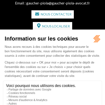
Email :
gaucher-piola@gaucher-piola-avocat.fr
NOUS CONTACTER
NOUS LOCALISER
CABINET SECONDAIRE
2 bis Avenue de l'Europe
33350 ST MAGNE-DE-CASTILLON
Tél :
05 57 55 87 30
- Fax : 05 57 51 73 64
Email :
gaucher-piola@gaucher-piola-avocat.fr
NOUS CONTACTER
NOUS LOCALISER