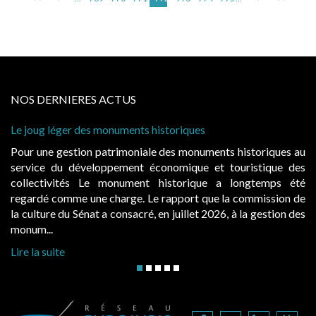
NOS DERNIERES ACTUS
Cabines de plage : le juge admet des redevances revalor
à condition de les asseoir sur les « avantages procurés »
oriques au
Evocatrices des bains de mer, les cabanes de plag
tique des
également un beau sujet domanial. Installées sur le d
temps été
public, elles donnent lieu au paiement d’une red
mission de
d’occupation. Saisies par des occupants contestant de 
gestion des
hausses, les juridictions administratives ont clarifié les rè
Lire la suite