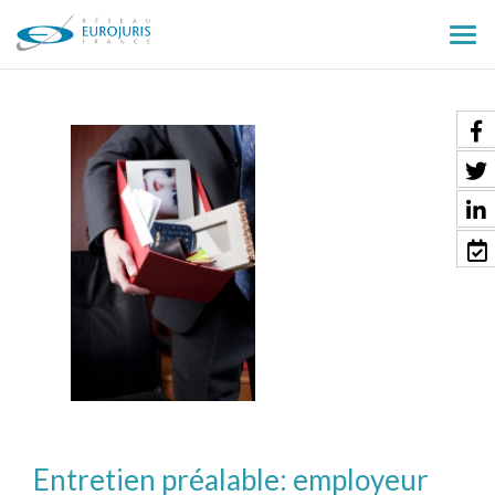
Ouv
le
men
Entretien préalable: employeur