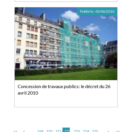
Publié le :
03/06/2010
Concession de travaux publics: le décret du 26
avril 2010
<<
<
...
769
770
771
772
773
774
775
...
>
>>