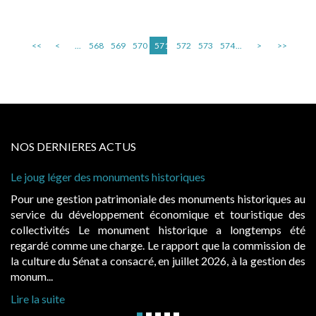
<<
<
...
568
569
570
571
572
573
574
...
>
>>
NOS DERNIERES ACTUS
Le joug léger des monuments historiques
Pour une gestion patrimoniale des monuments historiques au
service du développement économique et touristique des
collectivités Le monument historique a longtemps été
regardé comme une charge. Le rapport que la commission de
la culture du Sénat a consacré, en juillet 2026, à la gestion des
monum...
Lire la suite