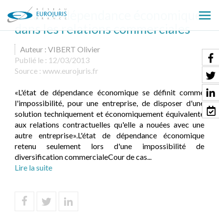
L'état de dépendance économique
Ouv
dans les relations commerciales
le
men
Auteur : VIBERT Olivier
Publié le :
12/03/2013
Source :
www.eurojuris.fr
«L'état de dépendance économique se définit comme
l'impossibilité, pour une entreprise, de disposer d'une
solution techniquement et économiquement équivalente
aux relations contractuelles qu'elle a nouées avec une
autre entreprise».L'état de dépendance économique
retenu seulement lors d'une impossibilité de
diversification commercialeCour de cas...
Lire la suite