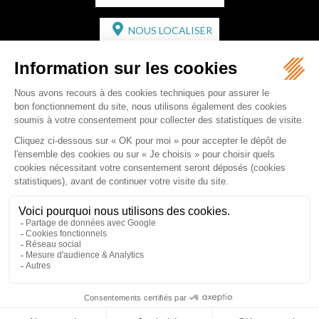
NOUS LOCALISER
CABINET SECONDAIRE
2 bis Avenue de l'Europe
33350 ST MAGNE-DE-CASTILLON
Tél :
05 57 55 87 30
- Fax : 05 57 51 73 64
Email :
gaucher-piola@gaucher-piola-avocat.fr
NOUS CONTACTER
NOUS LOCALISER
Accueil
Équipe
Compétences
Rédactions
Contact
RDV en ligne
Honoraires
Plan du site
Mentions légales
Articles