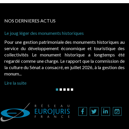
NOS DERNIERES ACTUS
 joug léger des monuments historiques
Cabine
à condi
ur une gestion patrimoniale des monuments historiques au
Evocat
rvice du développement économique et touristique des
égalem
llectivités Le monument historique a longtemps été
public
gardé comme une charge. Le rapport que la commission de
d’occu
 culture du Sénat a consacré, en juillet 2026, à la gestion des
hausses
num...
Lire la
re la suite