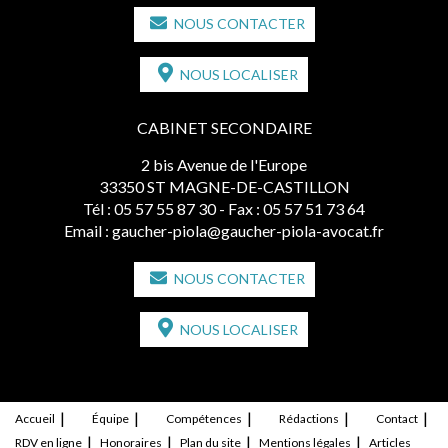
NOUS CONTACTER
NOUS LOCALISER
CABINET SECONDAIRE
2 bis Avenue de l'Europe
33350 ST MAGNE-DE-CASTILLON
Tél :
05 57 55 87 30
- Fax : 05 57 51 73 64
Email :
gaucher-piola@gaucher-piola-avocat.fr
NOUS CONTACTER
NOUS LOCALISER
Accueil
Équipe
Compétences
Rédactions
Contact
RDV en ligne
Honoraires
Plan du site
Mentions légales
Articles