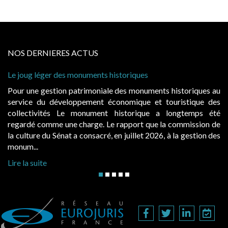
NOS DERNIERES ACTUS
 des monuments historiques
Cabines de plage :
à condition de les 
ion patrimoniale des monuments historiques au
Evocatrices des 
éveloppement économique et touristique des
également un beau 
s Le monument historique a longtemps été
public, elles do
 une charge. Le rapport que la commission de
d’occupation. Sais
énat a consacré, en juillet 2026, à la gestion des
hausses, les juridic
Lire la suite