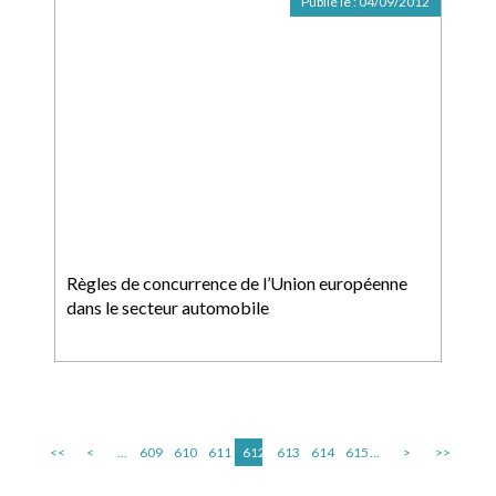
Publié le :
04/09/2012
Règles de concurrence de l’Union européenne
dans le secteur automobile
<<
<
...
609
610
611
612
613
614
615
...
>
>>