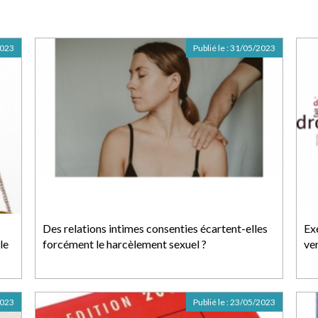
2023
Publié le :
31/05/2023
Des relations intimes consenties écartent-elles
Ex
le
forcément le harcèlement sexuel ?
ve
2023
Publié le :
23/05/2023