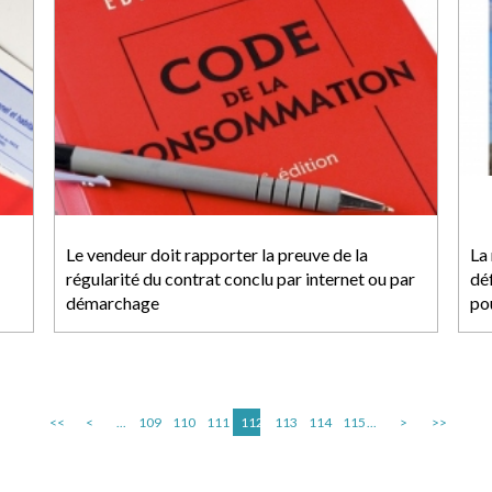
Le vendeur doit rapporter la preuve de la
La 
régularité du contrat conclu par internet ou par
déf
démarchage
po
<<
<
...
109
110
111
112
113
114
115
...
>
>>