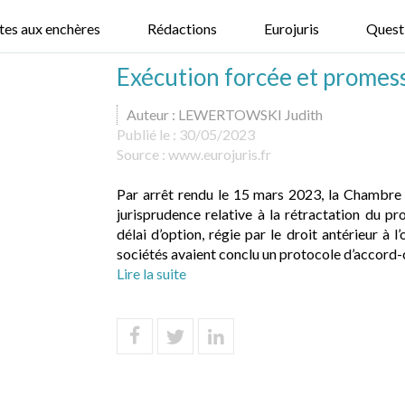
tes aux enchères
Rédactions
Eurojuris
Quest
Exécution forcée et promess
Auteur : LEWERTOWSKI Judith
Publié le :
30/05/2023
Source :
www.eurojuris.fr
Par arrêt rendu le 15 mars 2023, la Chambre
jurisprudence relative à la rétractation du p
délai d’option, régie par le droit antérieur à
sociétés avaient conclu un protocole d’accord-c
Lire la suite