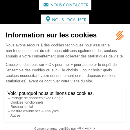
NOUS CONTACTER
NOUS LOCALISER
CABINET SECONDAIRE
2 bis Avenue de l'Europe
33350 ST MAGNE-DE-CASTILLON
Tél :
05 57 55 87 30
- Fax : 05 57 51 73 64
Email :
gaucher-piola@gaucher-piola-avocat.fr
NOUS CONTACTER
NOUS LOCALISER
Accueil
Équipe
Compétences
Rédactions
Contact
RDV en ligne
Honoraires
Plan du site
Mentions légales
Articles