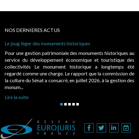
NOS DERNIERES ACTUS
nts historiques
Cabines de plage : le juge ad
à condition de les asseoir sur 
niale des monuments historiques au
Evocatrices des bains de m
nt économique et touristique des
également un beau sujet doma
ment historique a longtemps été
public, elles donnent lieu
e. Le rapport que la commission de
d’occupation. Saisies par des
cré, en juillet 2026, à la gestion des
hausses, les juridictions adminis
Lire la suite