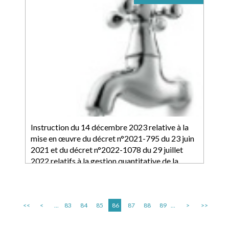
Instruction du 14 décembre 2023 relative à la
mise en œuvre du décret n°2021-795 du 23 juin
2021 et du décret n°2022-1078 du 29 juillet
2022 relatifs à la gestion quantitative de la
ressource en eau : précisions sur ses modalités
<<
<
...
83
84
85
86
87
88
89
...
>
>>