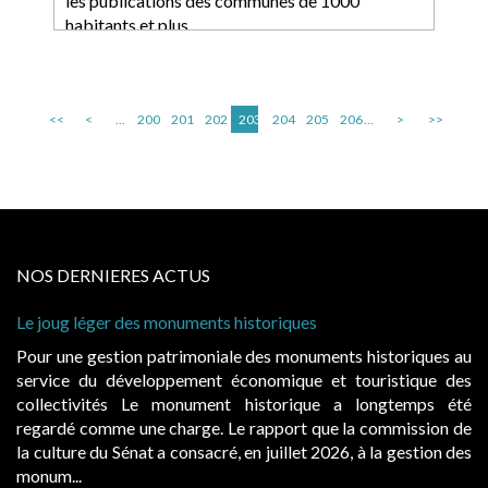
les publications des communes de 1000
habitants et plus
<<
<
...
200
201
202
203
204
205
206
...
>
>>
NOS DERNIERES ACTUS
uments historiques
Cabines de plage : le juge
à condition de les asseoir s
imoniale des monuments historiques au
Evocatrices des bains de
ement économique et touristique des
également un beau sujet do
nument historique a longtemps été
public, elles donnent l
rge. Le rapport que la commission de
d’occupation. Saisies par 
onsacré, en juillet 2026, à la gestion des
hausses, les juridictions adm