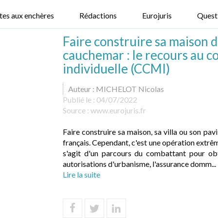
tes aux enchères
Rédactions
Eurojuris
Quest
Faire construire sa maison d
cauchemar : le recours au c
individuelle (CCMI)
Auteur : MICHELOT Nicolas
Publié le :
04/07/2022
Source :
www.eurojuris.fr
Faire construire sa maison, sa villa ou son pav
français. Cependant, c'est une opération extrê
s'agit d'un parcours du combattant pour obt
autorisations d'urbanisme, l'assurance domm...
Lire la suite