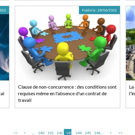
2022
Publié le :
28/06/2022
Clause de non-concurrence : des conditions sont
La
cal
requises même en l'absence d'un contrat de
l'i
travail
<<
<
...
140
141
142
143
144
145
146
...
>
>>