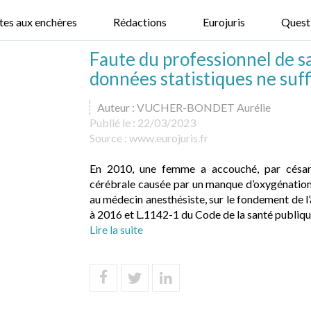
tes aux enchères
Rédactions
Eurojuris
Quest
Faute du professionnel de sa
données statistiques ne suff
Auteur : VUCHER-BONDET Aurélie
Publié le :
22/03/2023
Source :
www.eurojuris.fr
En 2010, une femme a accouché, par césarie
cérébrale causée par un manque d’oxygénation
au médecin anesthésiste, sur le fondement de l’
à 2016 et L.1142-1 du Code de la santé publique,
Lire la suite