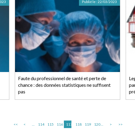
2023
Publié le :
22/03/2023
Faute du professionnel de santé et perte de
Le
chance : des données statistiques ne suffisent
par
pas
pr
<<
<
...
114
115
116
117
118
119
120
...
>
>>