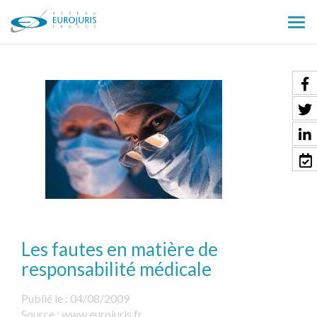
Ouv
le
men
Les fautes en matière de
responsabilité médicale
Publié le :
04/08/2009
Source :
www.eurojuris.fr