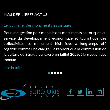
NOS DERNIERES ACTUS
uments historiques
Cabines de plage : le juge
à condition de les asseoir s
imoniale des monuments historiques au
Evocatrices des bains de
ement économique et touristique des
également un beau sujet do
nument historique a longtemps été
public, elles donnent l
rge. Le rapport que la commission de
d’occupation. Saisies par 
onsacré, en juillet 2026, à la gestion des
hausses, les juridictions adm
Lire la suite