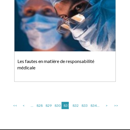
Les fautes en matière de responsabilité
médicale
<<
<
...
828
829
830
831
832
833
834
...
>
>>