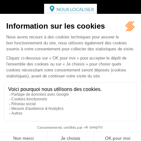
NOUS LOCALISER
CABINET SECONDAIRE
2 bis Avenue de l'Europe
33350 ST MAGNE-DE-CASTILLON
Tél :
05 57 55 87 30
- Fax : 05 57 51 73 64
Email :
gaucher-piola@gaucher-piola-avocat.fr
NOUS CONTACTER
NOUS LOCALISER
Accueil
Équipe
Compétences
Rédactions
Contact
RDV en ligne
Honoraires
Plan du site
Mentions légales
Articles
Septeo Digital & Services © 2019