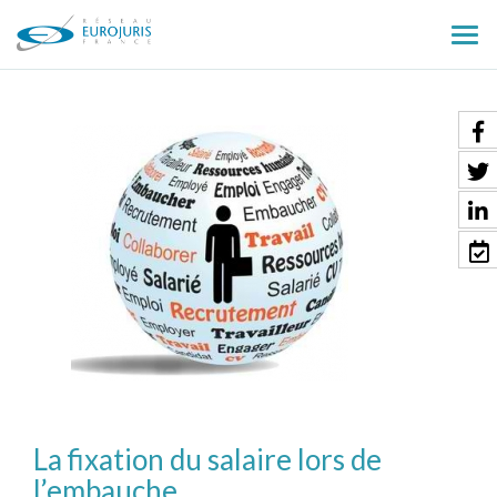
Ouv
le
men
La fixation du salaire lors de
l’embauche