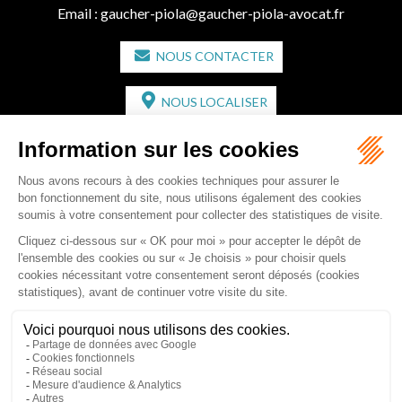
Email :
gaucher-piola@gaucher-piola-avocat.fr
NOUS CONTACTER
NOUS LOCALISER
CABINET SECONDAIRE
2 bis Avenue de l'Europe
33350 ST MAGNE-DE-CASTILLON
Tél :
05 57 55 87 30
- Fax : 05 57 51 73 64
Email :
gaucher-piola@gaucher-piola-avocat.fr
NOUS CONTACTER
NOUS LOCALISER