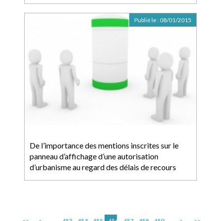
Publié le :
08/01/2015
De l’importance des mentions inscrites sur le
panneau d’affichage d’une autorisation
d’urbanisme au regard des délais de recours
<<
<
...
453
454
455
456
457
458
459
...
>
>>