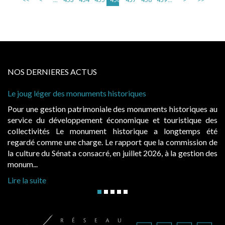
NOS DERNIERES ACTUS
uments historiques
Cabines de plage : le juge
à condition de les asseoir s
imoniale des monuments historiques au
Evocatrices des bains de
ement économique et touristique des
également un beau sujet do
nument historique a longtemps été
public, elles donnent l
rge. Le rapport que la commission de
d’occupation. Saisies par 
onsacré, en juillet 2026, à la gestion des
hausses, les juridictions adm
Lire la suite