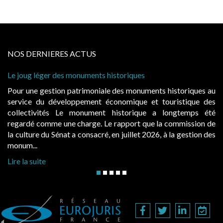
NOS DERNIERES ACTUS
uments historiques
Cabines de plage : le juge
à condition de les asseoir s
imoniale des monuments historiques au
Evocatrices des bains de
ement économique et touristique des
également un beau sujet do
nument historique a longtemps été
public, elles donnent l
rge. Le rapport que la commission de
d’occupation. Saisies par 
onsacré, en juillet 2026, à la gestion des
hausses, les juridictions adm
Lire la suite