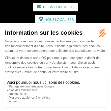
NOUS CONTACTER
NOUS LOCALISER
CABINET SECONDAIRE
2 bis Avenue de l'Europe
33350 ST MAGNE-DE-CASTILLON
Tél :
05 57 55 87 30
- Fax : 05 57 51 73 64
Email :
gaucher-piola@gaucher-piola-avocat.fr
NOUS CONTACTER
NOUS LOCALISER
Accueil
Équipe
Compétences
Rédactions
Contact
RDV en ligne
Honoraires
Plan du site
Mentions légales
Articles