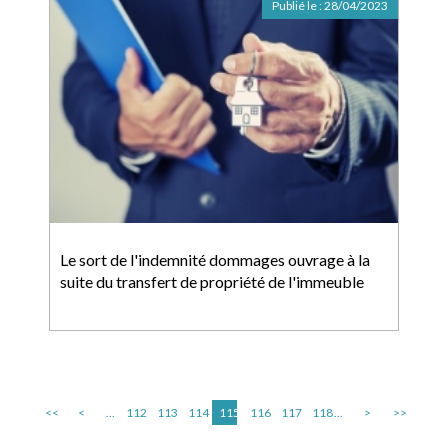
Publié le :
28/04/2023
Le sort de l'indemnité dommages ouvrage à la
suite du transfert de propriété de l'immeuble
<<
<
...
112
113
114
115
116
117
118
...
>
>>