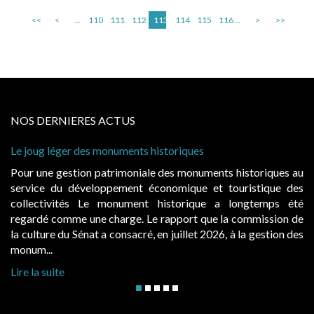
<<
<
...
110
111
112
113
114
115
116
...
>
>>
NOS DERNIERES ACTUS
storiques
Cabines de plage : le juge admet de
à condition de les asseoir sur les « 
 des monuments historiques au
Evocatrices des bains de mer, le
onomique et touristique des
également un beau sujet domanial. 
historique a longtemps été
public, elles donnent lieu au p
rapport que la commission de
d’occupation. Saisies par des occup
n juillet 2026, à la gestion des
hausses, les juridictions administrativ
Lire la suite