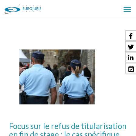
Ouv
le
men
Focus sur le refus de titularisation
en fin de stage : le cas spécifique