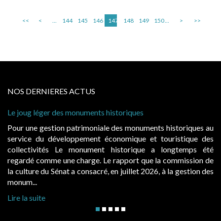
<<
<
...
144
145
146
147
148
149
150
...
>
>>
NOS DERNIERES ACTUS
 léger des monuments historiques
Cabines de 
à condition 
e gestion patrimoniale des monuments historiques au
Evocatrice
e du développement économique et touristique des
également u
tivités Le monument historique a longtemps été
public, el
 comme une charge. Le rapport que la commission de
d’occupatio
re du Sénat a consacré, en juillet 2026, à la gestion des
hausses, les 
..
Lire la suite
suite