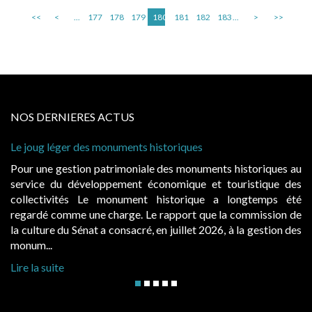
<<
<
...
177
178
179
180
181
182
183
...
>
>>
NOS DERNIERES ACTUS
uments historiques
Cabines de plage : le juge
à condition de les asseoir s
imoniale des monuments historiques au
Evocatrices des bains de
ement économique et touristique des
également un beau sujet do
nument historique a longtemps été
public, elles donnent l
rge. Le rapport que la commission de
d’occupation. Saisies par 
onsacré, en juillet 2026, à la gestion des
hausses, les juridictions adm
Lire la suite