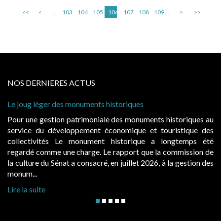
<<
<
...
103
104
105
106
107
108
109
...
>
>>
NOS DERNIERES ACTUS
 historiques
Cabines de plage : le juge admet
à condition de les asseoir sur les
ale des monuments historiques au
Evocatrices des bains de mer,
économique et touristique des
également un beau sujet domania
t historique a longtemps été
public, elles donnent lieu a
Le rapport que la commission de
d’occupation. Saisies par des oc
, en juillet 2026, à la gestion des
hausses, les juridictions administra
Lire la suite