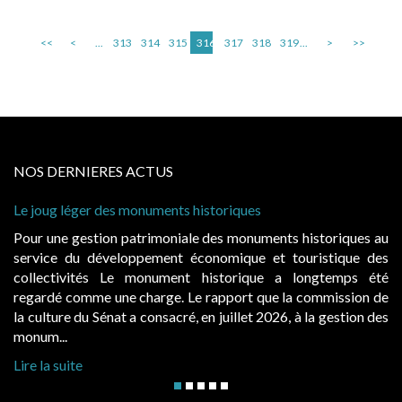
<<
<
...
313
314
315
316
317
318
319
...
>
>>
NOS DERNIERES ACTUS
 historiques
Cabines de plage : le juge admet
à condition de les asseoir sur les
ale des monuments historiques au
Evocatrices des bains de mer,
économique et touristique des
également un beau sujet domania
t historique a longtemps été
public, elles donnent lieu a
Le rapport que la commission de
d’occupation. Saisies par des oc
, en juillet 2026, à la gestion des
hausses, les juridictions administra
Lire la suite