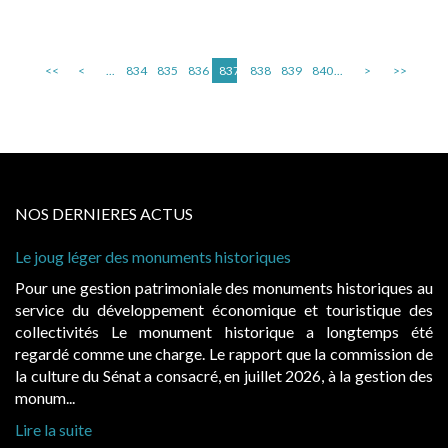
<<
<
...
834
835
836
837
838
839
840
...
>
>>
NOS DERNIERES ACTUS
Le joug léger des monuments historiques
Pour une gestion patrimoniale des monuments historiques au
service du développement économique et touristique des
collectivités Le monument historique a longtemps été
regardé comme une charge. Le rapport que la commission de
la culture du Sénat a consacré, en juillet 2026, à la gestion des
monum...
Lire la suite