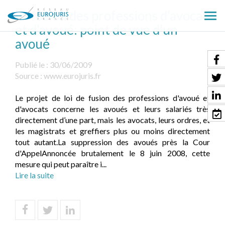
La fusion des professions d'avocat
Ouv
et d'avoué: point de vue d'un
le
avoué
men
Publié le :
30/06/2009
Source :
www.eurojuris.fr
Le projet de loi de fusion des professions d'avoué et
d'avocats concerne les avoués et leurs salariés très
directement d’une part, mais les avocats, leurs ordres, et
les magistrats et greffiers plus ou moins directement
tout autant.La suppression des avoués près la Cour
d'AppelAnnoncée brutalement le 8 juin 2008, cette
mesure qui peut paraître i...
Lire la suite