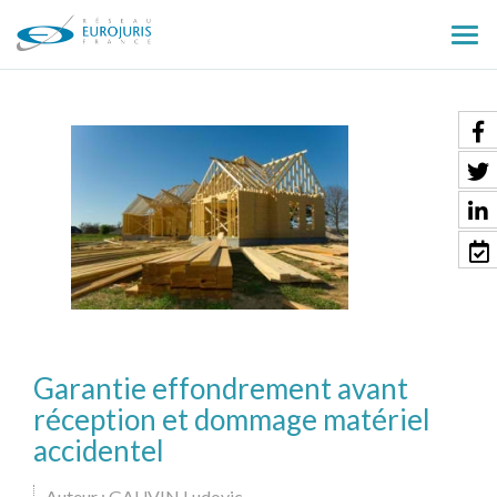
Ouv
le
men
Garantie effondrement avant
réception et dommage matériel
accidentel
Auteur : GAUVIN Ludovic