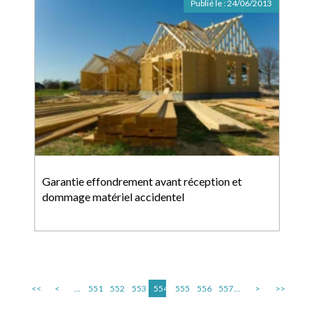
Publié le :
24/06/2013
Garantie effondrement avant réception et
dommage matériel accidentel
<<
<
...
551
552
553
554
555
556
557
...
>
>>