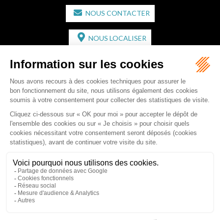
NOUS CONTACTER
NOUS LOCALISER
CABINET SECONDAIRE
2 bis Avenue de l'Europe
33350 ST MAGNE-DE-CASTILLON
Tél :
05 57 55 87 30
- Fax : 05 57 51 73 64
Email :
gaucher-piola@gaucher-piola-avocat.fr
NOUS CONTACTER
NOUS LOCALISER
Accueil
Équipe
Compétences
Rédactions
Contact
RDV en ligne
Honoraires
Plan du site
Mentions légales
Articles