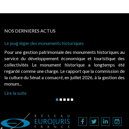
NOS DERNIERES ACTUS
riques
Cabines de plage : le juge admet des r
à condition de les asseoir sur les « ava
s monuments historiques au
Evocatrices des bains de mer, les 
mique et touristique des
également un beau sujet domanial. Ins
torique a longtemps été
public, elles donnent lieu au paie
pport que la commission de
d’occupation. Saisies par des occupan
uillet 2026, à la gestion des
hausses, les juridictions administratives 
Lire la suite