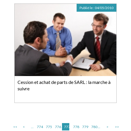
Publié le :
04/05/2010
Cession et achat de parts de SARL : la marche à
suivre
<<
<
...
774
775
776
777
778
779
780
...
>
>>