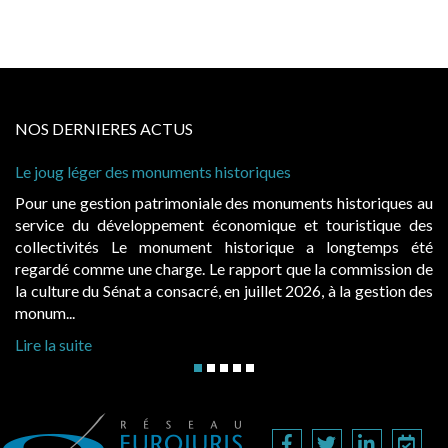
NOS DERNIERES ACTUS
 des monuments historiques
Cabines de plage :
à condition de les 
ion patrimoniale des monuments historiques au
Evocatrices des 
éveloppement économique et touristique des
également un beau 
s Le monument historique a longtemps été
public, elles do
 une charge. Le rapport que la commission de
d’occupation. Sais
énat a consacré, en juillet 2026, à la gestion des
hausses, les juridic
Lire la suite