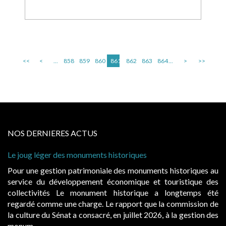
<<
<
...
858
859
860
861
862
863
864
...
>
>>
NOS DERNIERES ACTUS
Le joug léger des monuments historiques
Pour une gestion patrimoniale des monuments historiques au
service du développement économique et touristique des
collectivités Le monument historique a longtemps été
regardé comme une charge. Le rapport que la commission de
la culture du Sénat a consacré, en juillet 2026, à la gestion des
monum...