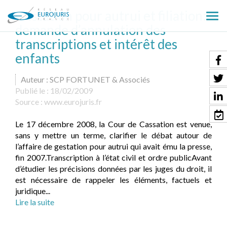
Gestation pour autrui et filiation:
Ouv
demande d’annulation des
le
transcriptions et intérêt des
men
enfants
Auteur : SCP FORTUNET & Associés
Publié le :
18/02/2009
Source :
www.eurojuris.fr
Le 17 décembre 2008, la Cour de Cassation est venue,
sans y mettre un terme, clarifier le débat autour de
l’affaire de gestation pour autrui qui avait ému la presse,
fin 2007.Transcription à l’état civil et ordre publicAvant
d’étudier les précisions données par les juges du droit, il
est nécessaire de rappeler les éléments, factuels et
juridique...
Lire la suite