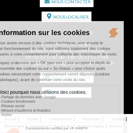
NOUS CONTACTER
NOUS LOCALISER
CABINET SECONDAIRE
2 bis Avenue de l'Europe
33350 ST MAGNE-DE-CASTILLON
Tél :
05 57 55 87 30
- Fax : 05 57 51 73 64
Email :
gaucher-piola@gaucher-piola-avocat.fr
NOUS CONTACTER
NOUS LOCALISER
Accueil
Équipe
Compétences
Rédactions
Contact
RDV en ligne
Honoraires
Plan du site
Mentions légales
Articles