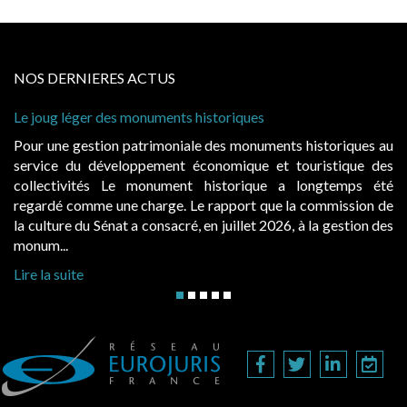
NOS DERNIERES ACTUS
 historiques
Cabines de plage : le juge admet
à condition de les asseoir sur les
ale des monuments historiques au
Evocatrices des bains de mer,
économique et touristique des
également un beau sujet domania
t historique a longtemps été
public, elles donnent lieu a
Le rapport que la commission de
d’occupation. Saisies par des oc
, en juillet 2026, à la gestion des
hausses, les juridictions administra
Lire la suite